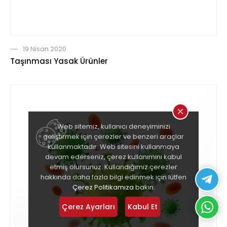
19 Nisan 2020
Taşınması Yasak Ürünler
Web sitemiz, kullanıcı deneyiminizi
geliştirmek için çerezler ve benzeri araçlar
kullanmaktadır. Web sitesini kullanmaya
devam ederseniz, çerez kullanımını kabul
etmiş olursunuz. Kullandığımız çerezler
hakkında daha fazla bilgi edinmek için lütfen
Çerez Politikamıza
bakın.
Çerez Ayarları
Kabul Et