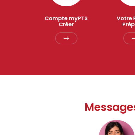
Compte myPTS
Votre 
Créer
Prép
Messages
succès pour chaque marché
hoisit soigneusement ses