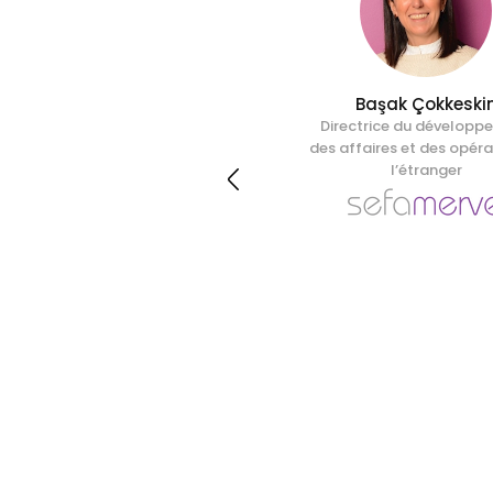
destination.
’équipe PTS nous a fourni un
pport réactif.
Başak Çokkeski
Directrice du développ
des affaires et des opéra
tenaire pour les expéditions venant
l’étranger
ions.Nous apprécions l’expertise, la
ide, c’est pourquoi Joom est fier