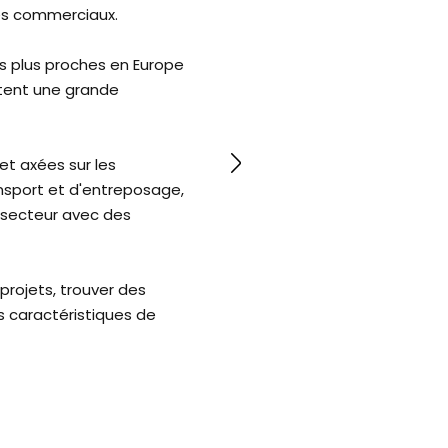
ires commerciaux.
s plus proches en Europe
rtent une grande
Samed Demirel
Gestionnaire de projet
et axées sur les
ansport et d'entreposage,
e secteur avec des
projets, trouver des
es caractéristiques de