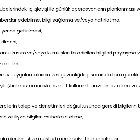
elerindeki iç işleyişi ile günlük operasyonların planlanması v
 haberdar edebilme, bilgi sağlama ve/veya hatırlatma,
 yerine getirilmesi,
rilmesi,
kamu kurum ve/veya kuruluşları ile edinilen bilgileri paylaşma 
nzim etme,
 ve uygulamalarının veri güvenliği kapsamında tüm gerekli tek
ileştirilmesi amacıyla hizmet kullanımlarınızı analiz etme ve ve
rcilerin talep ve denetimleri doğrultusunda gerekli bilgilerin 
inize ilişkin bilgileri muhafaza etme,
in ölçülmesi ve müşteri memnuniyetinin artırılması,