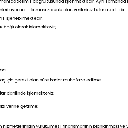
nfaatlerimiz doğrultusunda işlenmektedir. Aynı zamanda PTS
ri uyarınca alınması zorunlu olan verileriniz bulunmaktadır. İ
niz işlenebilmektedir.
re
bağlı olarak işlemekteyiz;
lma,
maç için gerekli olan süre kadar muhafaza edilme.
ar
dahilinde işlemekteyiz;
mizi yerine getirme;
in hizmetlerimizin yürütülmesi, finansmanının planlanması ve 