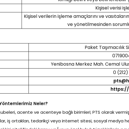
Kişisel verisi iş
Kişisel verilerin işleme amaçlarını ve vasıtaları
ve yönetilmesinden sorumlu 
Paket Taşımacılık S
071900
Yenibosna Merkez Mah. Cemal Ulus
0 (212
pts@hs
https:/
a Yöntemlerimiz Neler?
ğü, şubeleri, acente ve acenteye bağlı birimleri; PTS olarak 
şlar, iş ortakları, tedarikçi veya internet sitesi, sosyal medy