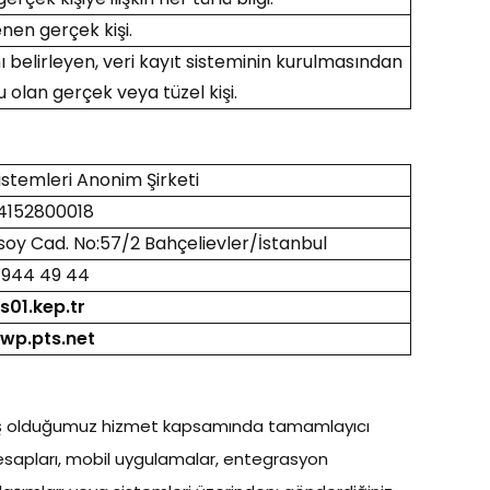
lenen gerçek kişi.
nı belirleyen, veri kayıt sisteminin kurulmasından
olan gerçek veya tüzel kişi.
istemleri Anonim Şirketi
4152800018
oy Cad. No:57/2 Bahçelievler/İstanbul
) 944 49 44
01.kep.tr
/wp.pts.net
vermiş olduğumuz hizmet kapsamında tamamlayıcı
a hesapları, mobil uygulamalar, entegrasyon