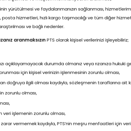
erinin yürütülmesi ve faydalanmanızın sağlanması, hizmetlerimiz
ın, posta hizmetleri, hızlı kargo taşımacılığı ve tüm diğer hiz
araştırılması ve bağlı nedenler.
rızanız aranmaksızın
PTS olarak kişisel verilerinizi işleyebiliriz;
rızanızı açıklayamayacak durumda olmanız veya rızanıza hukuki g
nması için kişisel verinizin işlenmesinin zorunlu olması,
 doğruya ilgili olması kaydıyla, sözleşmenin taraflarına ait kişi
çin zorunlu olması,
lması,
in veri işlemenin zorunlu olması,
zarar vermemek kaydıyla, PTS’nin meşru menfaatleri için veri 