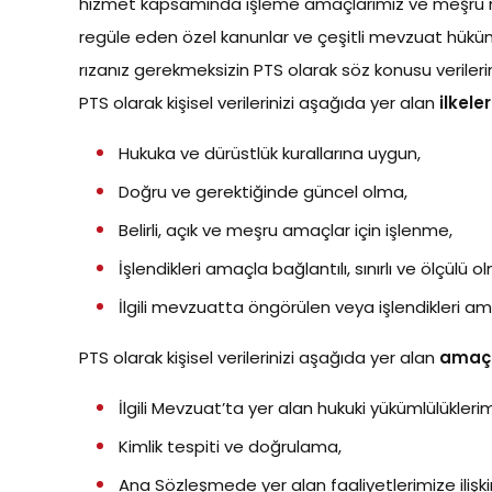
hizmet kapsamında işleme amaçlarımız ve meşru me
regüle eden özel kanunlar ve çeşitli mevzuat hükümle
rızanız gerekmeksizin PTS olarak söz konusu verileri
PTS olarak kişisel verilerinizi aşağıda yer alan
ilkele
Hukuka ve dürüstlük kurallarına uygun,
Doğru ve gerektiğinde güncel olma,
Belirli, açık ve meşru amaçlar için işlenme,
İşlendikleri amaçla bağlantılı, sınırlı ve ölçülü o
İlgili mevzuatta öngörülen veya işlendikleri a
PTS olarak kişisel verilerinizi aşağıda yer alan
amaçl
İlgili Mevzuat’ta yer alan hukuki yükümlülükleri
Kimlik tespiti ve doğrulama,
Ana Sözleşmede yer alan faaliyetlerimize ilişk