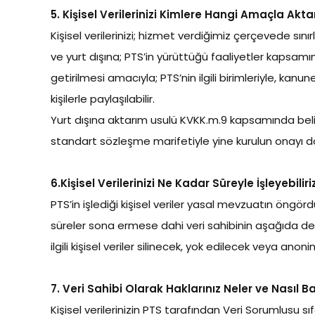
5. Kişisel Verilerinizi Kimlere Hangi Amaçla Aktar
Kişisel verilerinizi; hizmet verdiğimiz çerçevede sını
ve yurt dışına; PTS’in yürüttüğü faaliyetler kapsam
getirilmesi amacıyla; PTS’nin ilgili birimleriyle, kan
kişilerle paylaşılabilir.
Yurt dışına aktarım usulü KVKK.m.9 kapsamında belirl
standart sözleşme marifetiyle yine kurulun onayı d
6.Kişisel Verilerinizi Ne Kadar Süreyle İşleyebiliri
PTS’in işlediği kişisel veriler yasal mevzuatın öngö
süreler sona ermese dahi veri sahibinin aşağıda det
ilgili kişisel veriler silinecek, yok edilecek veya anoni
7. Veri Sahibi Olarak Haklarınız Neler ve Nasıl B
Kişisel verilerinizin PTS tarafından Veri Sorumlusu s