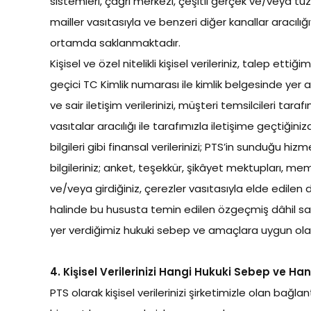
sistemleri, çağrı merkezi, çeşitli gerçek ve/veya tüz
mailler vasıtasıyla ve benzeri diğer kanallar aracılı
ortamda saklanmaktadır.
Kişisel ve özel nitelikli kişisel verileriniz, talep et
geçici TC Kimlik numarası ile kimlik belgesinde yer a
ve sair iletişim verilerinizi, müşteri temsilcileri ta
vasıtalar aracılığı ile tarafımızla iletişime geçtiğini
bilgileri gibi finansal verilerinizi; PTS’in sunduğu h
bilgileriniz; anket, teşekkür, şikâyet mektupları, mem
ve/veya girdiğiniz, çerezler vasıtasıyla elde edilen dav
halinde bu hususta temin edilen özgeçmiş dâhil sair kişi
yer verdiğimiz hukuki sebep ve amaçlara uygun ola
4. Kişisel Verilerinizi Hangi Hukuki Sebep ve Ha
PTS olarak kişisel verilerinizi şirketimizle olan ba