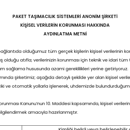
PAKET TAŞIMACILIK SİSTEMLERİ ANONİM ŞİRKETİ
KİŞİSEL VERİLERİN KORUNMASI HAKKINDA
AYDINLATMA METNİ
 bağlantıda olduğumuz tüm gerçek kişilerin kişisel verilerini
ş olduğu atıfla; verilerinizin korunması için teknik ve idari tüm te
sağlama hususunda azami gereklilikleri yerine getiriyoruz.
nda şirketimiz; aşağıda detaylı şekilde yer alan kişisel veriler
iniz fiziki ve otomatik yollarla işlenerek, uhdemizde bulundurdu
 Korunması Kanunu’nun 10. Maddesi kapsamında, kişisel verilerin
ilgilendirmek amacıyla hazırlanmıştır.
Kimliği belirli veya belirlenebilir 