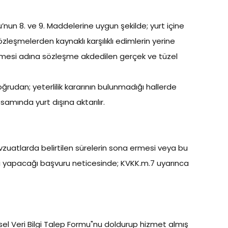
nu’nun 8. ve 9. Maddelerine uygun şekilde; yurt içine
leşmelerden kaynaklı karşılıklı edimlerin yerine
ürütülmesi adına sözleşme akdedilen gerçek ve tüzel
ğrudan; yeterlilik kararının bulunmadığı hallerde
mında yurt dışına aktarılır.
evzuatlarda belirtilen sürelerin sona ermesi veya bu
gili yapacağı başvuru neticesinde; KVKK.m.7 uyarınca
şisel Veri Bilgi Talep Formu"nu doldurup hizmet almış