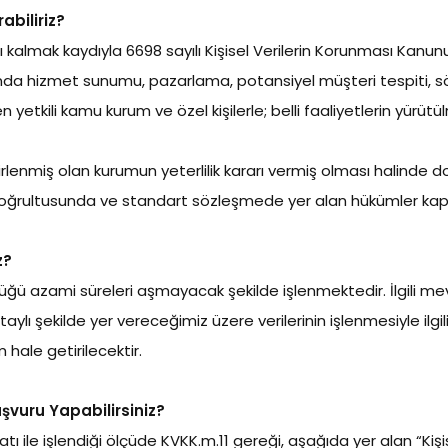
abiliriz?
rlı kalmak kaydıyla 6698 sayılı Kişisel Verilerin Korunması Kanu
ında hizmet sunumu, pazarlama, potansiyel müşteri tespiti, söz
unen yetkili kamu kurum ve özel kişilerle; belli faaliyetlerin y
enmiş olan kurumun yeterlilik kararı vermiş olması halinde do
oğrultusunda ve standart sözleşmede yer alan hükümler kapsa
z?
rdüğü azami süreleri aşmayacak şekilde işlenmektedir. İlgili m
aylı şekilde yer vereceğimiz üzere verilerinin işlenmesiyle il
m hale getirilecektir.
aşvuru Yapabilirsiniz?
ıfatı ile işlendiği ölçüde KVKK.m.11 gereği, aşağıda yer alan “Ki