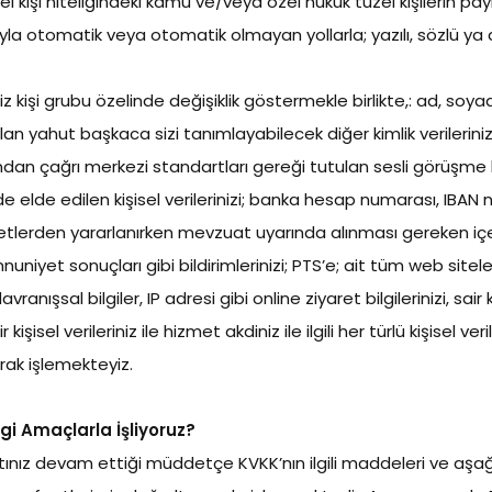
el kişi niteliğindeki kamu ve/veya özel hukuk tüzel kişilerin pa
ğıyla otomatik veya otomatik olmayan yollarla; yazılı, sözlü ya d
tiğimiz kişi grubu özelinde değişiklik göstermekle birlikte,: ad,
lan yahut başkaca sizi tanımlayabilecek diğer kimlik verilerini
rafından çağrı merkezi standartları gereği tutulan sesli görüşme
zde elde edilen kişisel verilerinizi; banka hesap numarası, IBAN 
izmetlerden yararlanırken mevzuat uyarında alınması gereken içer
nuniyet sonuçları gibi bildirimlerinizi; PTS’e; ait tüm web sitel
ranışsal bilgiler, IP adresi gibi online ziyaret bilgilerinizi, sai
sel verileriniz ile hizmet akdiniz ile ilgili her türlü kişisel veri
rak işlemekteyiz.
ngi Amaçlarla İşliyoruz?
ğlantınız devam ettiği müddetçe KVKK’nın ilgili maddeleri ve aş