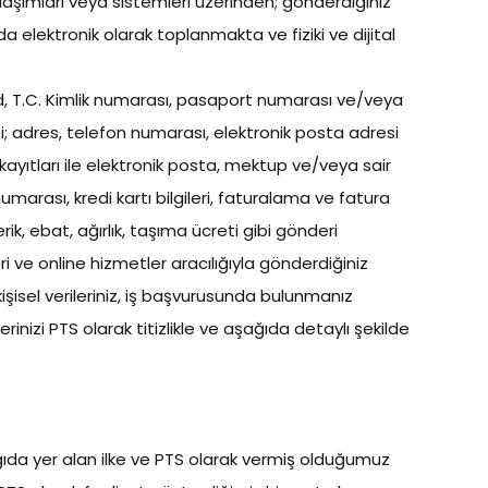
ylaşımları veya sistemleri üzerinden; gönderdiğiniz
a elektronik olarak toplanmakta ve fiziki ve dijital
 soyad, T.C. Kimlik numarası, pasaport numarası ve/veya
zi; adres, telefon numarası, elektronik posta adresi
 kayıtları ile elektronik posta, mektup ve/veya sair
numarası, kredi kartı bilgileri, faturalama ve fatura
ik, ebat, ağırlık, taşıma ücreti gibi gönderi
eri ve online hizmetler aracılığıyla gönderdiğiniz
r kişisel verileriniz, iş başvurusunda bulunmanız
lerinizi PTS olarak titizlikle ve aşağıda detaylı şekilde
ağıda yer alan ilke ve PTS olarak vermiş olduğumuz