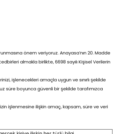
n korunmasına önem veriyoruz. Anayasa’nın 20. Madde
dbirleri almakla birlikte, 6698 sayılı Kişisel Verilerin
inizi, işlenecekleri amaçla uygun ve sınırlı şekilde
ğumuz süre boyunca güvenli bir şekilde tarafımızca
izin işlenmesine ilişkin amaç, kapsam, süre ve veri
gerçek kişiye ilişkin her türlü bilgi.