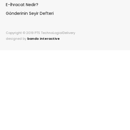
E-İhracat Nedir?
Gönderinin Seyir Defteri
Copyright © 2019 PTS TechnoLogialDelivery
designed by
bando interactive