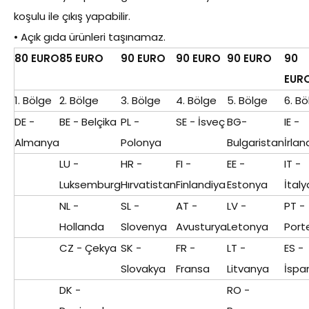
koşulu ile çıkış yapabilir.
• Açık gıda ürünleri taşınamaz.
80 EURO
85 EURO
90 EURO
90 EURO
90 EURO
90
EUR
1. Bölge
2. Bölge
3. Bölge
4. Bölge
5. Bölge
6. B
DE -
BE - Belçika
PL -
SE - İsveç
BG-
IE -
Almanya
Polonya
Bulgaristan
İrla
LU -
HR -
FI -
EE -
IT -
Luksemburg
Hırvatistan
Finlandiya
Estonya
İtaly
NL -
SL -
AT -
LV -
PT -
Hollanda
Slovenya
Avusturya
Letonya
Port
CZ - Çekya
SK -
FR -
LT -
ES -
Slovakya
Fransa
Litvanya
İspa
DK -
RO -