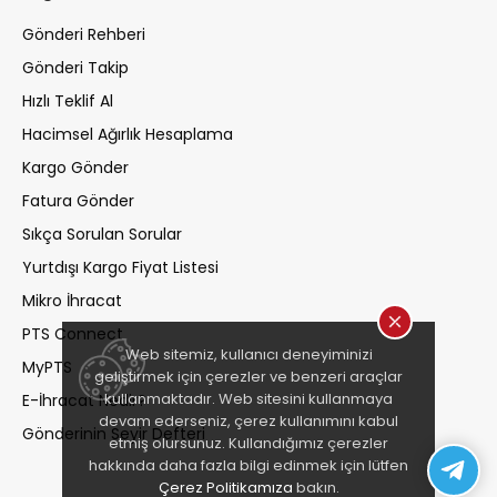
Gönderi Rehberi
Gönderi Takip
Hızlı Teklif Al
Hacimsel Ağırlık Hesaplama
Kargo Gönder
Fatura Gönder
Sıkça Sorulan Sorular
Yurtdışı Kargo Fiyat Listesi
Mikro İhracat
PTS Connect
Web sitemiz, kullanıcı deneyiminizi
MyPTS
geliştirmek için çerezler ve benzeri araçlar
kullanmaktadır. Web sitesini kullanmaya
E-İhracat Nedir?
devam ederseniz, çerez kullanımını kabul
Gönderinin Seyir Defteri
etmiş olursunuz. Kullandığımız çerezler
hakkında daha fazla bilgi edinmek için lütfen
Çerez Politikamıza
bakın.